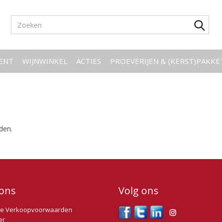
ENT
WIJNWINKEL
ACTIES
PROEVERIJEN & (KERST)PAKK
den.
ons
Volg ons
e Verkoopvoorwaarden
er