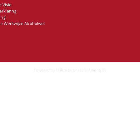
n Visie
erklaring
ing
e Werkwijze Alcoholwet
Powered by
Utilize Business Solutions BV