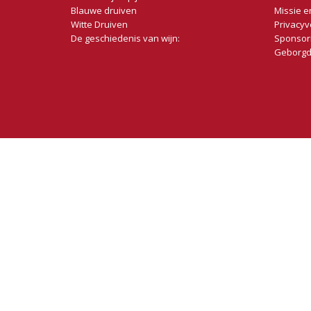
Blauwe druiven
Missie e
Witte Druiven
Privacyv
De geschiedenis van wijn:
Sponsor
Geborgd