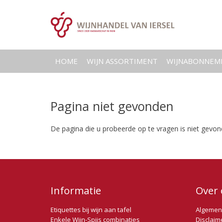
HOME
WIJN ASSORTIMENT
WIJNABONNEM
Pagina niet gevonden
De pagina die u probeerde op te vragen is niet gevon
Informatie
Over 
Etiquettes bij wijn aan tafel
Algemen
Enkele Wijn-Spijs combinaties
Disclaim