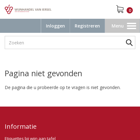
0
Inloggen
Registreren
Menu
Toggle
navigation
Pagina niet gevonden
De pagina die u probeerde op te vragen is niet gevonden.
Informatie
Etiquettes bij wijn aan tafel