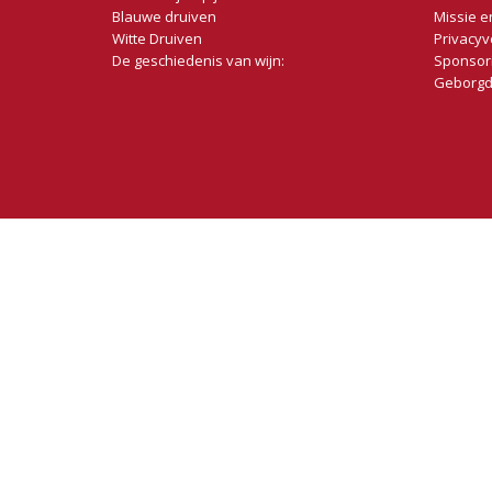
Blauwe druiven
Missie e
Witte Druiven
Privacyv
De geschiedenis van wijn:
Sponsor
Geborgd