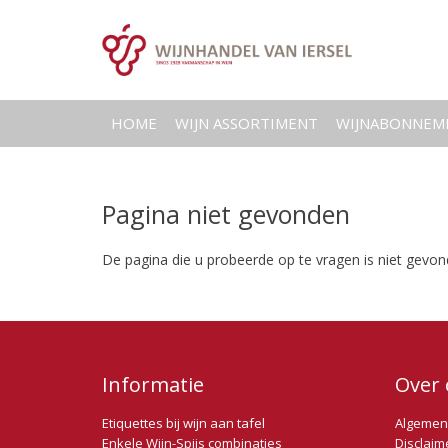
HOME
WIJN ASSORTIMENT
WIJNABONNEM
Pagina niet gevonden
De pagina die u probeerde op te vragen is niet gevon
Informatie
Over 
Etiquettes bij wijn aan tafel
Algemen
Enkele Wijn-Spijs combinaties
Disclaim