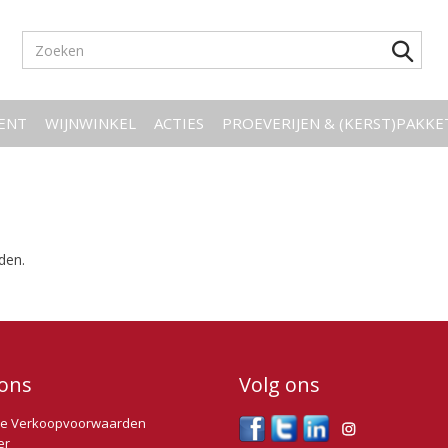
ENT
WIJNWINKEL
ACTIES
PROEVERIJEN & (KERST)PAKK
den.
ons
Volg ons
e Verkoopvoorwaarden
er