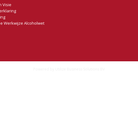
n Visie
erklaring
ing
e Werkwijze Alcoholwet
Powered by
Utilize Business Solutions BV