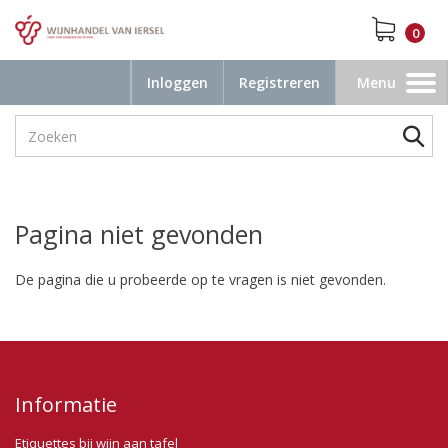
0
Inloggen
Registreren
Menu
Toggle
navigation
Pagina niet gevonden
De pagina die u probeerde op te vragen is niet gevonden.
Informatie
Etiquettes bij wijn aan tafel