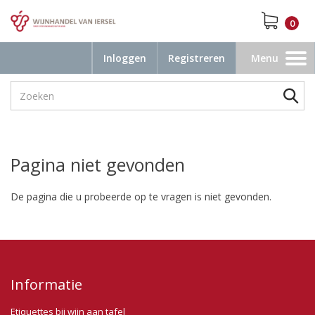
0
Inloggen
Registreren
Menu
Toggle
navigation
Pagina niet gevonden
De pagina die u probeerde op te vragen is niet gevonden.
Informatie
Etiquettes bij wijn aan tafel