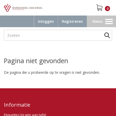
0
Inloggen
Registreren
Menu
Toggle
navigation
Pagina niet gevonden
De pagina die u probeerde op te vragen is niet gevonden.
Informatie
Etiquettes bij wijn aan tafel