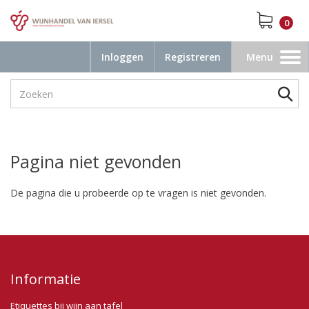
0
Inloggen
Registreren
Menu
Toggle
navigation
Pagina niet gevonden
De pagina die u probeerde op te vragen is niet gevonden.
Informatie
Etiquettes bij wijn aan tafel