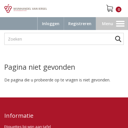
0
Inloggen
Registreren
Menu
Toggle
navigation
Pagina niet gevonden
De pagina die u probeerde op te vragen is niet gevonden.
Informatie
Etiquettes bij wijn aan tafel