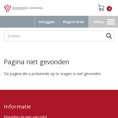
0
Inloggen
Registreren
Menu
Toggle
navigation
Pagina niet gevonden
De pagina die u probeerde op te vragen is niet gevonden.
Informatie
Etiquettes bij wijn aan tafel