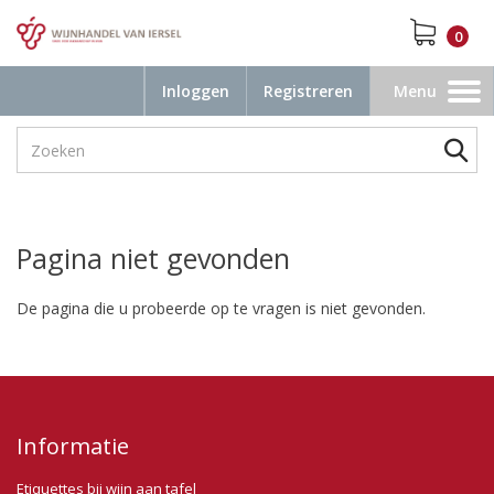
0
Inloggen
Registreren
Menu
Toggle
navigation
Pagina niet gevonden
De pagina die u probeerde op te vragen is niet gevonden.
Informatie
Etiquettes bij wijn aan tafel