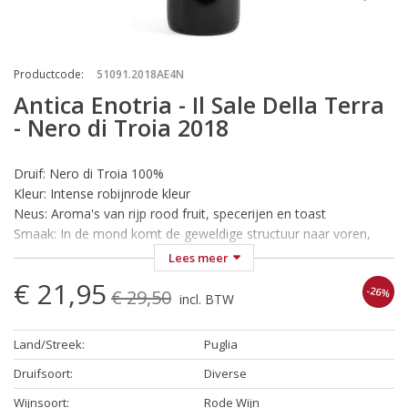
Productcode
:
51091.2018AE4N
Antica Enotria - Il Sale Della Terra
- Nero di Troia 2018
Druif: Nero di Troia 100%
Kleur: Intense robijnrode kleur
Neus: Aroma's van rijp rood fruit, specerijen en toast
Smaak: In de mond komt de geweldige structuur naar voren,
ondersteund door frisheid. Zeer persistent, eindigend met hints
Lees meer
van vanille.
€ 21,95
-26%
Wijn-Spijs: Lekker bij pasta met tomaten saus, salade, witvlees
€ 29,50
incl. BTW
en charcuterie
Temperatuur: Serveren bij 16-18 °C
Land/Streek
:
Puglia
Druifsoort
:
Diverse
Wijnsoort
:
Rode Wijn