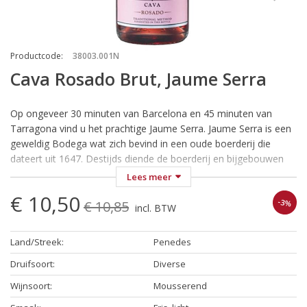
Productcode
:
38003.001N
Cava Rosado Brut, Jaume Serra
Op ongeveer 30 minuten van Barcelona en 45 minuten van
Tarragona vind u het prachtige Jaume Serra. Jaume Serra is een
geweldig Bodega wat zich bevind in een oude boerderij die
dateert uit 1647. Destijds diende de boerderij en bijgebouwen
voor het beschermen van het fort. Deze boerderij en
Lees meer
bijgebouwen zijn door de familie Garcia Carrion weer terug in
€ 10,50
-3%
ere hersteld. Momenteel herbergen deze gebouwen het Bodega
€ 10,85
incl. BTW
Jaume Serra en het bijbehorende, prachtige proeflokaal. Een
aanrader om dit stukje hemel op aarde eens te bezoeken
Land/Streek
:
Penedes
wanneer u in de buurt bent. Na een geweldig bezoek aan Jaume
Serra kunt u nog even nagenieten aan de 3,5 kilometer
Druifsoort
:
Diverse
prachtige stranden.
Wijnsoort
:
Mousserend