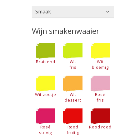
Smaak
Wijn smakenwaaier
Bruisend
Wit
Wit
fris
bloemig
Wit zoetje
Wit
Rosé
dessert
fris
Rosé
Rood
Rood rood
stevig
fruitig