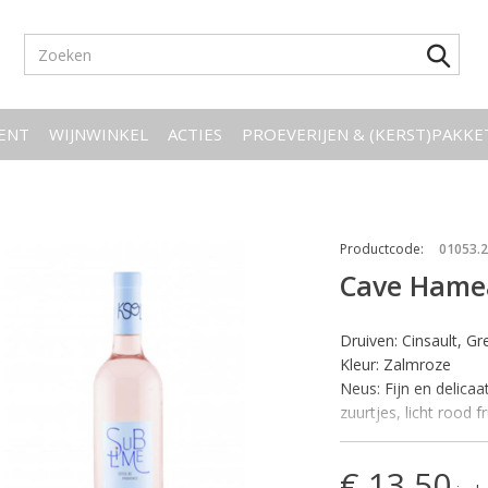
ENT
WIJNWINKEL
ACTIES
PROEVERIJEN & (KERST)PAKK
Productcode
:
01053.
Cave Hamea
Druiven: Cinsault, G
Kleur: Zalmroze
Neus: Fijn en delica
zuurtjes, licht rood fr
Smaak: Tonic, luchti
van perzik. Veel fine
€ 13,50
Wijn-spijs: Perfect a