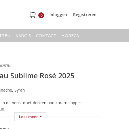
Inloggen
Registreren
0
ETTEN
KADO'S
CONTACT
HORECA
20257N
u Sublime Rosé 2025
renache, Syrah
at in de neus, doet denken aan karamelappels,
uit.
g in de mond. Doet denken aan bosaardbeitjes, tonen
Lees meer
sse voor deze cuvée met een licht kruidige afdronk
ls aperitief, maar ook heerlijk bij de Provençaalse