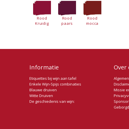
Rood
Rood
Rood
Kruidig
paars
mocca
Informatie
Over 
Etiquettes bij wijn aan tafel
Algemen
Enkele Wijn-Spijs combinaties
Disclaim
Blauwe druiven
Missie e
Witte Druiven
Privacyv
De geschiedenis van wijn:
Sponsor
Geborgd