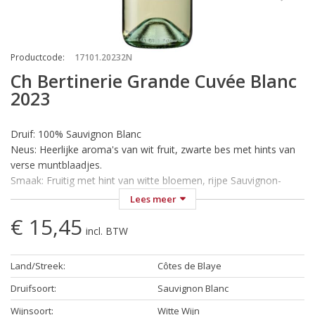
Productcode
:
17101.20232N
Ch Bertinerie Grande Cuvée Blanc
2023
Druif: 100% Sauvignon Blanc
Neus: Heerlijke aroma's van wit fruit, zwarte bes met hints van
verse muntblaadjes.
Smaak: Fruitig met hint van witte bloemen, rijpe Sauvignon-
smaak, tropisch fruit.
Lees meer
Wijn-Spijs: Heerlijk bij oesters, diverse visgerechten, maar ook
€ 15,45
bij schaal- en schelpdieren en natuurlijk asperges.
incl. BTW
Temperatuur: Koel serveren bij 10-12 °C.
Land/Streek
:
Côtes de Blaye
Een zuivere, frisse neus met aroma's van wit fruit, zwarte bes
met hints van verse muntblaadjes. In de mond, fruitig met hints
Druifsoort
:
Sauvignon Blanc
van witte bloemen, rijpe Sauvignon-smaak, tropisch fruit. Goede
Wijnsoort
:
Witte Wijn