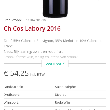
Productcode
:
11204.20161N
Ch Cos Labory 2016
Druif: 55% Cabernet Sauvignon, 35% Merlot en 10% Cabernet
Franc
Neus: Rijk aan rijp zwart en rood fruit.
Smaak: ferme wijn, vlezig en intens van smaak
Wijn-Spijs: Een wijn om uitgebreid bij te tafelen of om van te
Lees meer
genieten bij een mooi stukje kaas. Perfect genietbaar op zich bij
€ 54,25
een goed boek/gesprek/film...
incl. BTW
Temperatuur: Serveren bij 18 °C
Land/Streek
:
Saint-Estèphe
Deze 5ème Grand Cru Classé is sedert 1959 eigendom van
Cécile en Bernard Audoy. Het ligt vlak naast Cos d’Estournel,
Druifsoort
:
Diverse
waarmee het oorspronkelijk één geheel vormde. Doel van
Wijnsoort
:
Rode Wijn
Bernard is om Cos Labory zijn ware plaats terug te geven.