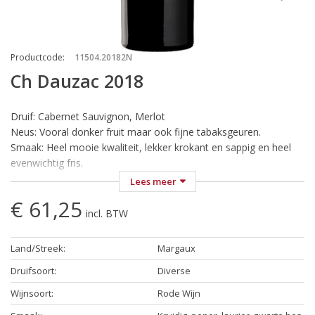
Productcode
:
11504.20182N
Ch Dauzac 2018
Druif: Cabernet Sauvignon, Merlot
Neus: Vooral donker fruit maar ook fijne tabaksgeuren.
Smaak: Heel mooie kwaliteit, lekker krokant en sappig en heel
evenwichtig fris.
Wijn-Spijs: BBQ, Lamsvlees, Pasta met tomatensaus, Risotto,
Lees meer
Rundvlees, Stoofvlees, Tapas, Varkensvlees, Eendeborst.
€ 61,25
Perfect genietbaar op zich bij een goed boek/gesprek/film...
incl. BTW
Temperatuur: Serveren bij 16-18 °C
Land/Streek
:
Margaux
In de mond toont Ch Dauzac direct zijn omvang. Het fruit is van
heel mooie kwaliteit, lekker krokant en sappig en heel
Druifsoort
:
Diverse
evenwichtig fris. Het geheel is complex, opeenvolgend heel
Wijnsoort
:
Rode Wijn
mooie smaakimpressies van zwarte bessen en bosbessen, wat