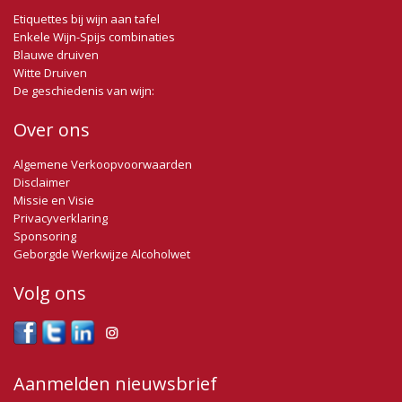
veel meer om het raffinement en de delicate smaak.
Etiquettes bij wijn aan tafel
Enkele Wijn-Spijs combinaties
Blauwe druiven
Witte Druiven
Wijn-Spijs tip: Chateaubriand, rundvlees met pepersaus of
De geschiedenis van wijn:
champignons.
Over ons
Algemene Verkoopvoorwaarden
Disclaimer
Missie en Visie
Privacyverklaring
Sponsoring
Geborgde Werkwijze Alcoholwet
Volg ons
Aanmelden nieuwsbrief