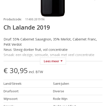
Productcode
:
11400.20191N
Ch Lalande 2019
Druif: 55% Cabernet Sauvignon, 35% Merlot, Cabernet Franc,
Petit Verdot
Neus: Stevig donker fruit, vol concentratie
Smaak: een vlezige, sensuele, smaak met veel concentratie
Wijn-Spijs: Een wijn om van te genieten bij rijke vleesgerechten .
Lees meer
Perfect genietbaar op zich bij een goed boek/gesprek/film...
€ 30,95
Temperatuur: Serveren bij 18 °C
incl. BTW
Wanneer u van Bordeaux naar het noorden rijdt ligt Saint-Julien
Land/Streek
:
Saint-Julien
in het midden van alle grote wijngemeenten van de Haut-
Médoc.
Druifsoort
:
Diverse
De beroemde wijngemeente Saint-Julien herbergt elf
Wijnsoort
:
Rode Wijn
geclassificeerde cru's waarvan Château Leoville-Las-Cases en