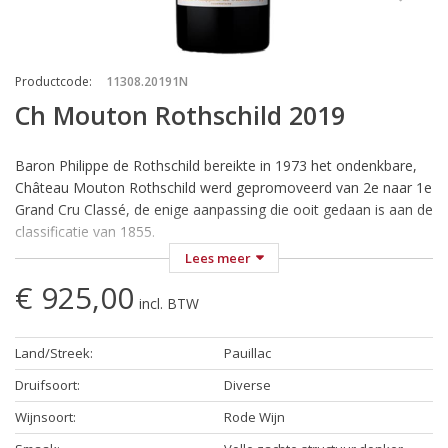
Productcode
:
11308.20191N
Ch Mouton Rothschild 2019
Baron Philippe de Rothschild bereikte in 1973 het ondenkbare,
Château Mouton Rothschild werd gepromoveerd van 2e naar 1e
Grand Cru Classé, de enige aanpassing die ooit gedaan is aan de
classificatie van 1855.
Lees meer
Hetzelfde jaar nog werd het label door Picasso ontworpen en
€ 925,00
het huismotto aangepast: “Premier je suis, second je fus,
incl. BTW
Mouton ne change”. In werkelijkheid was de promotie echter
geen grote verrassing, al decennia lang genoot de wijn dezelfde
Land/Streek
:
Pauillac
prijs en reputatie als de andere premier cru’s. Sinds 1945 liet de
baron het etiket elk jaar ontwerpen door een andere beroemde
Druifsoort
:
Diverse
kunstenaar, wat ongetwijfeld bij heeft gedragen aan de
Wijnsoort
:
Rode Wijn
reputatie van meest beschreven en bezochte château van