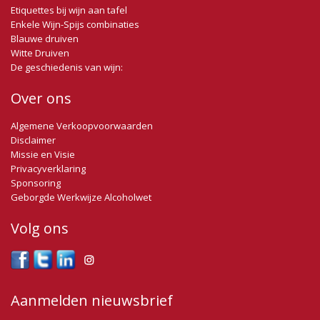
Etiquettes bij wijn aan tafel
biefstuk en lamsrack. Het past ook goed bij wildgerechten en
Enkele Wijn-Spijs combinaties
biedt een mooie harmonie met gerijpte kazen, waardoor het
Blauwe druiven
een veelzijdige wijn is die geschikt is voor verschillende culinaire
Witte Druiven
situaties.
De geschiedenis van wijn:
Geniet van deze wijn als een prachtig voorbeeld van de kwaliteit
Over ons
en elegantie die Pessac-Léognan te bieden heeft, waarbij elke
slok de diepgaande traditie en het vakmanschap van Château
Algemene Verkoopvoorwaarden
Couhins in de Bordeaux wijnwereld viert.
Disclaimer
Missie en Visie
Privacyverklaring
Sponsoring
Geborgde Werkwijze Alcoholwet
Volg ons
Aanmelden nieuwsbrief