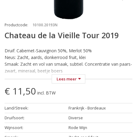
Productcode
:
10100.20193N
Chateau de la Vieille Tour 2019
Druif: Cabernet-Sauvignon 50%, Merlot 50%
Neus: Zacht, aards, donkerrood fruit, klei
Smaak: Zacht en vol van smaak, subtiel. Concentratie van paars-
zwart, mineraal, beetje boers
Wijn-Spijs: Een betere wijn voor gebraden vlees en
Lees meer
wildgerechten en is natuurlijk ook niet te versmaden bij een
€ 11,50
kaasplankje
incl. BTW
Temperatuur: Serveren bij 18-20 °C
Land/Streek
:
Frankrijk - Bordeaux
Château de la Vieille Tour Rouge
Bordeaux Supérieur
Druifsoort
:
Diverse
Wijnsoort
:
Rode Wijn
In het grootste en een van de mooiste wijndistricten van