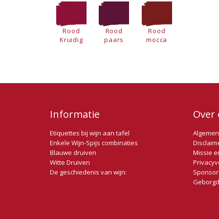
Rood
Rood
Rood
Kruidig
paars
mocca
Informatie
Over 
Etiquettes bij wijn aan tafel
Algemen
Enkele Wijn-Spijs combinaties
Disclaim
Blauwe druiven
Missie e
Witte Druiven
Privacyv
De geschiedenis van wijn:
Sponsor
Geborgd