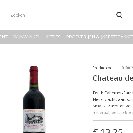
ENT
WIJNWINKEL
ACTIES
PROEVERIJEN & (KERST)PAKK
Productcode
:
10100.
Chateau de 
Druif: Cabernet-Sau
Neus: Zacht, aards, d
Smaak: Zacht en vol 
mineraal, beetje boe
Wijn-Spijs: Een bete
natuurlijk ook niet t
€ 13,25
Temperatuur: Servere