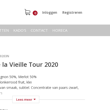
Inloggen
Registreren
0
ETTEN
KADO'S
CONTACT
HORECA
20203N
la Vieille Tour 2020
vignon 50%, Merlot 50%
onkerrood fruit, klei
van smaak, subtiel. Concentratie van paars-zwart,
rs
re wijn voor gebraden vlees en wildgerechten en is
Lees meer
e versmaden bij een kaasplankje
n bij 18-20 °C