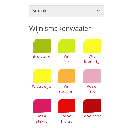
Smaak
Wijn smakenwaaier
Bruisend
Wit
Wit
fris
bloemig
Wit zoetje
Wit
Rosé
dessert
fris
Rosé
Rood
Rood rood
stevig
fruitig