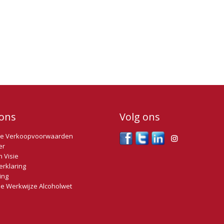
ons
Volg ons
e Verkoopvoorwaarden
er
n Visie
erklaring
ing
e Werkwijze Alcoholwet