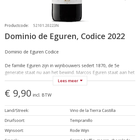
Productcode
:
52101.20223N
Dominio de Eguren, Codice 2022
Dominio de Eguren Codice
De familie Eguren zijn in wijnbouwers sedert 1870, de 5e
generatie staat nu aan het bewind. Marcos Eguren staat aan het
hoofd van de wijnproductie en zijn broer Miguel bestuurt het
Lees meer
bedrijf en staat als voorzitter aan de leiding van de Sierra
€ 9,90
Cantabria wijndomeinen, 6 in totaal. Hun doel bestaat erin om
incl. BTW
het allerbeste uit de druif te halen. Het resultaat is geen puur
geluk maar persoonlijke inspanningen, kennis en passie en
Land/Streek
:
Vino de la Tierra Castilla
rekening houden wat de natuur ons brengt. Hun domeinen
scoren hoog op de nationale en internationale wijnmarkt waar
Druifsoort
:
Tempranillo
ze jaarlijks hoge onderscheidingen ontvangen. Aan de voet van
Wijnsoort
:
Rode Wijn
het gelijknamige Sierra Cantabria gebergte, die de wijngaarden