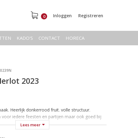
Inloggen
Registreren
0
ETTEN
KADO'S
CONTACT
HORECA
20239N
Merlot 2023
k. Heerlijk donkerrood fruit. volle structuur.
n voor iedere feesten en partijen maar ook goed bij
Lees meer
n bij 18-20 °C