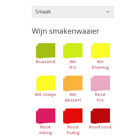
Smaak
Wijn smakenwaaier
Bruisend
Wit
Wit
fris
bloemig
Wit zoetje
Wit
Rosé
dessert
fris
Rosé
Rood
Rood rood
stevig
fruitig