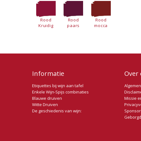
Rood
Rood
Rood
Kruidig
paars
mocca
Informatie
Over 
Etiquettes bij wijn aan tafel
Algemen
Enkele Wijn-Spijs combinaties
Disclaim
Blauwe druiven
Missie e
Witte Druiven
Privacyv
De geschiedenis van wijn:
Sponsor
Geborgd