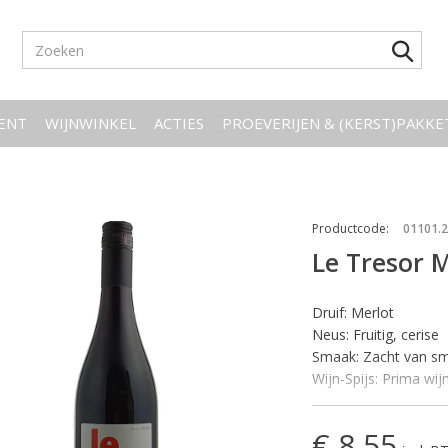
ENT
WIJNWINKEL
ACTIES
PROEVERIJEN & (KERST)PAKK
Productcode
:
01101.
Le Tresor 
Druif: Merlot
Neus: Fruitig, cerise
Smaak: Zacht van smaa
Wijn-Spijs: Prima wij
de meeste
gerechten
€ 8,55
Temperatuur: Servere