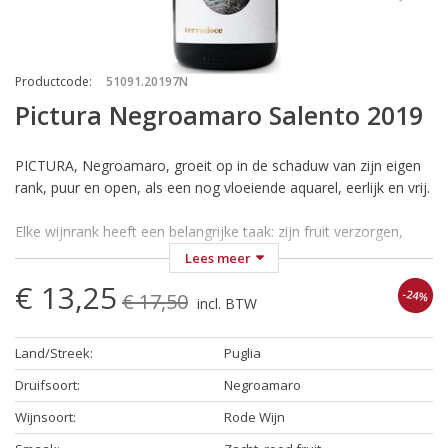
Productcode
:
51091.20197N
Pictura Negroamaro Salento 2019
PICTURA, Negroamaro, groeit op in de schaduw van zijn eigen
rank, puur en open, als een nog vloeiende aquarel, eerlijk en vrij.
Elke wijnrank heeft een belangrijke taak: zijn fruit verzorgen,
zoals een vader dat doet met zijn kinderen. De ervaring
Lees meer
opgedaan in 45-jaar van liefdevolle offers en kleine successen,
€ 13,25
-24%
om zo een Negroamaro van een andere tijd te baren: met een
€ 17,50
incl. BTW
pittig en trots karakter, klaar om elk smakenpalet te veroveren.
Land/Streek
:
Puglia
Het land waar het zijn eerste stapjes zette is gemaakt van pure
dingen, net als de smaak: droog en intrigerend, zacht en elegant.
Druifsoort
:
Negroamaro
De intense rode kleur waarmee de wijn zich aan de wereld
Wijnsoort
:
Rode Wijn
presenteert, is een verbonden partner bij elke date, zoals een