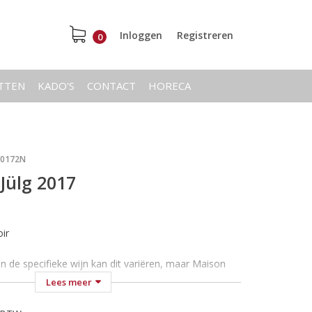
Inloggen
Registreren
0
ETTEN
KADO'S
CONTACT
HORECA
20172N
 Jülg 2017
oir
an de specifieke wijn kan dit variëren, maar Maison
n wijnen uit Duitsland en Frankrijk, voornamelijk uit
Lees meer
 kwalitatieve Pinot Noir zoals de Elzas, Pfalz of