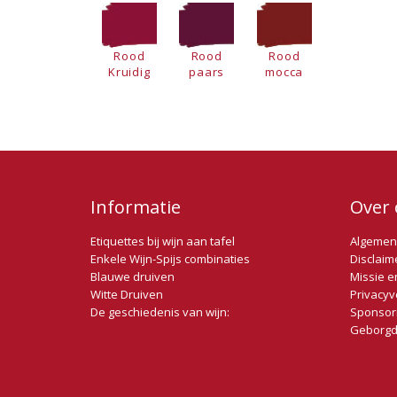
Rood
Rood
Rood
Kruidig
paars
mocca
Informatie
Over 
Etiquettes bij wijn aan tafel
Algemen
Enkele Wijn-Spijs combinaties
Disclaim
Blauwe druiven
Missie e
Witte Druiven
Privacyv
De geschiedenis van wijn:
Sponsor
Geborgd