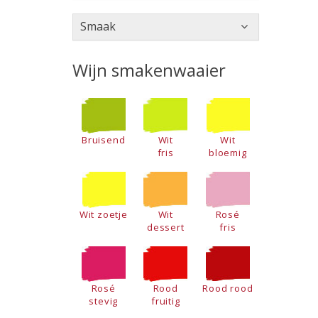
Smaak
Wijn smakenwaaier
Bruisend
Wit
Wit
fris
bloemig
Wit zoetje
Wit
Rosé
dessert
fris
Rosé
Rood
Rood rood
stevig
fruitig