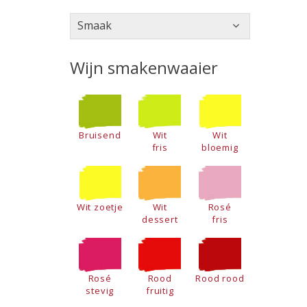
Smaak
Wijn smakenwaaier
Bruisend
Wit
Wit
fris
bloemig
Wit zoetje
Wit
Rosé
dessert
fris
Rosé
Rood
Rood rood
stevig
fruitig