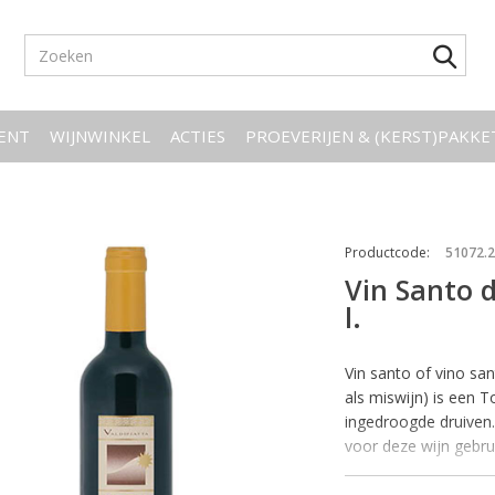
ENT
WIJNWINKEL
ACTIES
PROEVERIJEN & (KERST)PAKK
Productcode
:
51072.
Vin Santo 
l.
Vin santo of vino san
als miswijn) is een 
ingedroogde druiven
voor deze wijn gebru
plaats onder het dak
en met most van de v