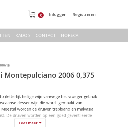
Inloggen
Registreren
0
ETTEN
KADO'S
CONTACT
HORECA
20061H
di Montepulciano 2006 0,375
to (letterlijk heilige wijn vanwege het vroeger gebruik
Toscaanse dessertwijn die wordt gemaakt van
. Meestal worden de druiven trebbiano en malvasia
ikt. De druiven worden op een goed geventileerde
 of op stromatten gedroogd. Het sap wordt geperst
Lees meer
orige oogst in kleine vaatjes gedaan. Daarna laat