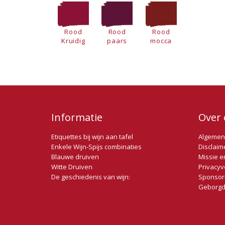
Rood
Rood
Rood
Kruidig
paars
mocca
Informatie
Over 
Etiquettes bij wijn aan tafel
Algemen
Enkele Wijn-Spijs combinaties
Disclaim
Blauwe druiven
Missie e
Witte Druiven
Privacyv
De geschiedenis van wijn:
Sponsor
Geborgd