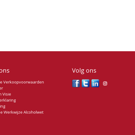
ons
Volg ons
e Verkoopvoorwaarden
er
n Visie
erklaring
ing
e Werkwijze Alcoholwet