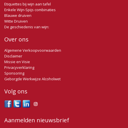
Etiquettes bij wijn aan tafel
voorzien van het muselet. Dit muselet voorkomt dat de kurk
Enkele Wijn-Spijs combinaties
door de koolzuurdruk uit de fles geperst wordt. De hals wordt
Blauwe druiven
omwikkeld met aluminiumfolie en de fles met parelende inhoud
Witte Druiven
is klaar om geconsumeerd te worden.
De geschiedenis van wijn:
De wijn heeft een fijne mousse die lang nablijft.
Over ons
Algemene Verkoopvoorwaarden
Disclaimer
Missie en Visie
Privacyverklaring
Sponsoring
Geborgde Werkwijze Alcoholwet
Volg ons
Aanmelden nieuwsbrief