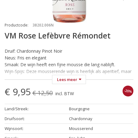
Productcode
:
38202.006N
VM Rose Lefèbvre Rémondet
Druif: Chardonnay Pinot Noir
Neus: Fris en elegant
Smaak: De wijn heeft een fijne mousse die lang nablijft.
Wijn-Spijs: Deze mousserende wijn is heerlijk als aperitief, maar
laat zich ook uitstekend drinken bij een niet al te zoet nagerecht.
Lees meer
Temperatuur: Koel serveren bij 8° C.
€ 9,95
-20%
€ 12,50
incl. BTW
De Vin Mousseux van ons wijnhuis Lefebvre wordt gemaakt bij
Moingeon in de Bourgogne is een zuivere milde, maar toch
Land/Streek
:
Bourgogne
frisse mousserende wijn met een fraaie kleur en een innemende
geur.
Druifsoort
:
Chardonnay
De firma Moingeon in Beaune is gespecialiseerd in het maken
Wijnsoort
:
Mousserend
van Crémant de Bourgogne en Vins Mousseux. De Vin