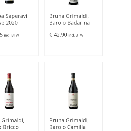
a Saperavi
Bruna Grimaldi,
ve 2020
Barolo Badarina
2018
95
€ 42,90
incl. BTW
incl. BTW
 Grimaldi,
Bruna Grimaldi,
o Bricco
Barolo Camilla