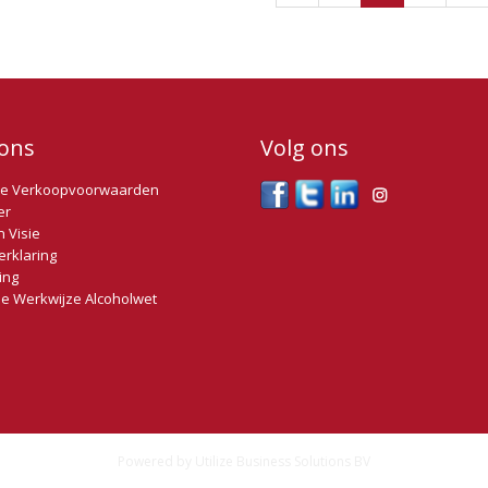
ons
Volg ons
e Verkoopvoorwaarden
er
n Visie
erklaring
ing
e Werkwijze Alcoholwet
Powered by
Utilize Business Solutions BV