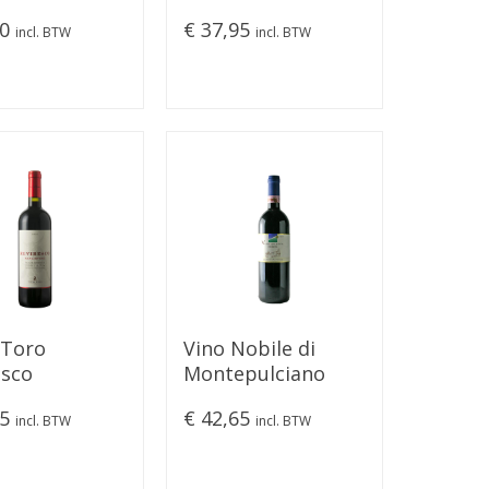
gio 2020
2022
00
€ 37,95
incl. BTW
incl. BTW
 Toro
Vino Nobile di
esco
Montepulciano
ovese 2019
"Riserva" 2015
95
€ 42,65
incl. BTW
incl. BTW