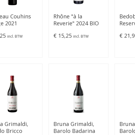
eau Couhins
Rhône "à la
Bedob
e 2021
Reverie" 2024 BIO
Reser
,25
€ 15,25
€ 21,
incl. BTW
incl. BTW
a Grimaldi,
Bruna Grimaldi,
Bruna
lo Bricco
Barolo Badarina
Barol