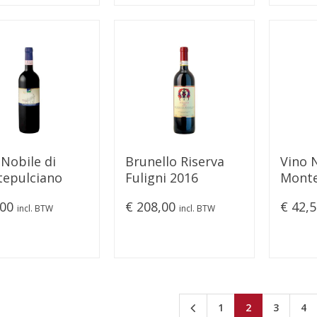
 Nobile di
Brunello Riserva
Vino 
epulciano
Fuligni 2016
Monte
a d'Alfiero"
"Vigna
,00
€ 208,00
€ 42,
2017
incl. BTW
incl. BTW
1
2
3
4