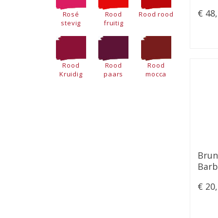
Ambr
€ 48
Rosé
Rood
Rood rood
stevig
fruitig
Rood
Rood
Rood
Kruidig
paars
mocca
Brun
Barb
Supe
€ 20
2024