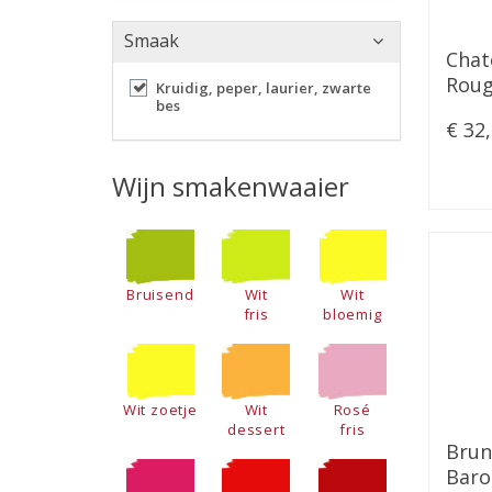
Smaak
Chat
Roug
Kruidig, peper, laurier, zwarte
bes
€ 32
Wijn smakenwaaier
Bruisend
Wit
Wit
fris
bloemig
Wit zoetje
Wit
Rosé
dessert
fris
Brun
Baro