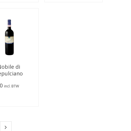
Nobile di
pulciano
 d'Alfiero"
50
incl. BTW