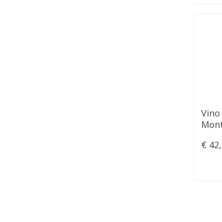
Vino
Mont
"Vign
€ 42
2016