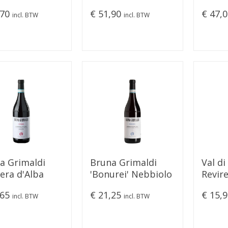
ogio 2019
2019
Ambro
,70
€ 51,90
€ 47,
incl. BTW
incl. BTW
a Grimaldi
Bruna Grimaldi
Val di
era d'Alba
'Bonurei' Nebbiolo
Revir
riore "SCASSA"
D'Alba 2024
Sangi
,65
€ 21,25
€ 15,
incl. BTW
incl. BTW